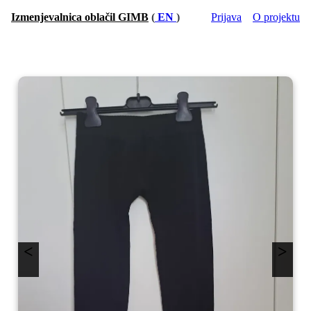
Izmenjevalnica oblačil GIMB
(
EN
)
Prijava
O projektu