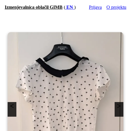
Izmenjevalnica oblačil GIMB
(
EN
)
Prijava
O projektu