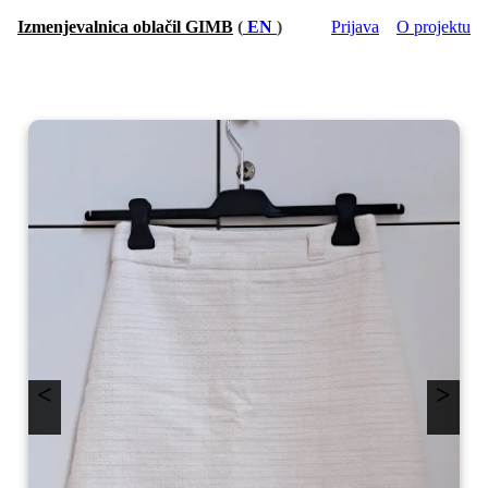
Izmenjevalnica oblačil GIMB
(
EN
)
Prijava
O projektu